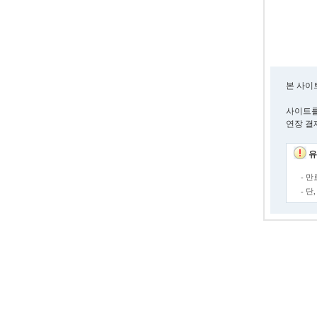
본 사이
사이트를
연장 결
유
- 
- 