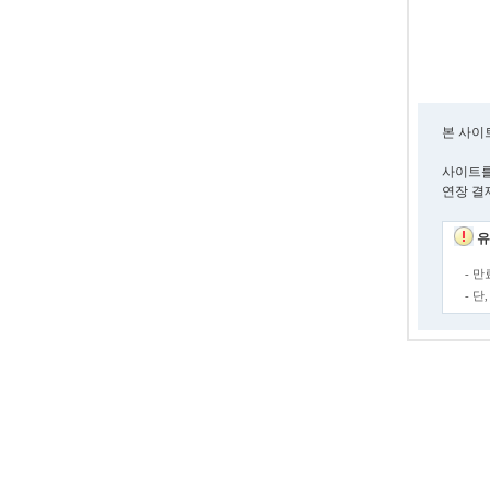
본 사이
사이트를
연장 결
유
- 
- 