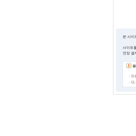
본 사이
사이트를
연장 결
유
- 
- 