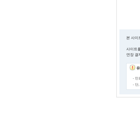
본 사이
사이트를
연장 결
유
- 
- 