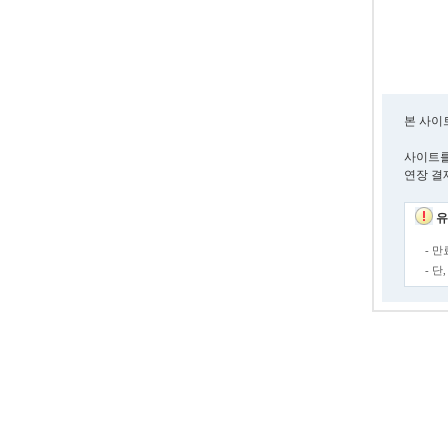
본 사이
사이트를
연장 결
유
- 
- 