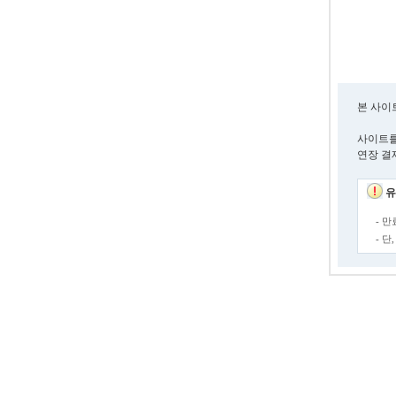
본 사이
사이트를
연장 결
유
- 
- 