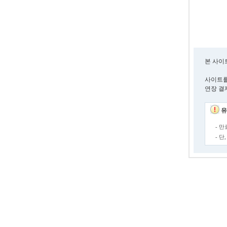
본 사이
사이트를
연장 결
유
- 
- 