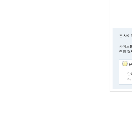
본 사이
사이트를
연장 결
유
- 
- 