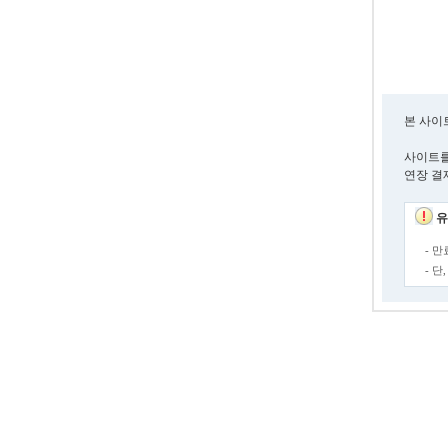
본 사이
사이트를
연장 결
유
- 
- 