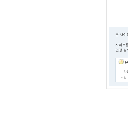
본 사이
사이트를
연장 결
유
- 
- 