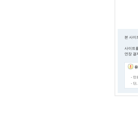
본 사이
사이트를
연장 결
유
- 
- 