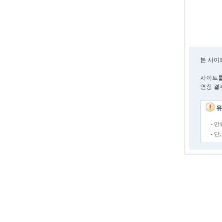
본 사이
사이트를
연장 결
유
- 
- 