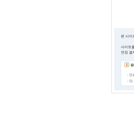
본 사이
사이트를
연장 결
유
- 
- 