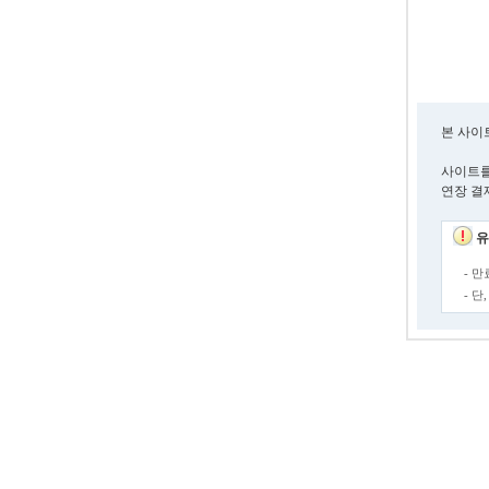
본 사이
사이트를
연장 결
유
- 
- 